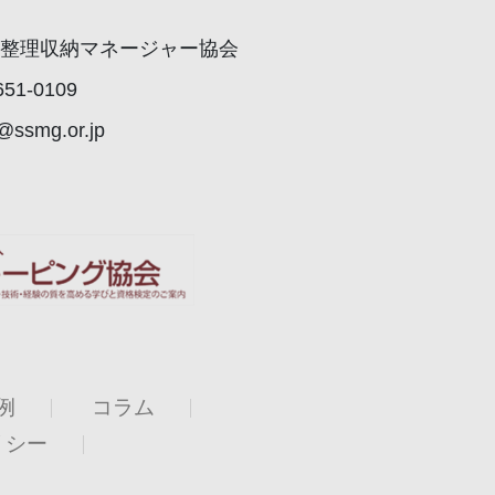
整理収納マネージャー協会
51-0109
@ssmg.or.jp
例
コラム
リシー