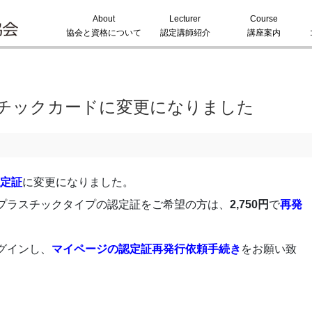
About
Lecturer
Course
協会と資格について
認定講師紹介
講座案内
チックカードに変更になりました
定証
に変更になりました。
プラスチックタイプの認定証をご希望の方は、
2,750円
で
再発
グインし、
マイページの認定証再発行依頼手続き
をお願い致